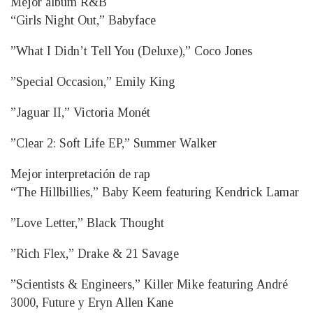
Mejor álbum R&B
“Girls Night Out,” Babyface
”What I Didn’t Tell You (Deluxe),” Coco Jones
”Special Occasion,” Emily King
”Jaguar II,” Victoria Monét
”Clear 2: Soft Life EP,” Summer Walker
Mejor interpretación de rap
“The Hillbillies,” Baby Keem featuring Kendrick Lamar
”Love Letter,” Black Thought
”Rich Flex,” Drake & 21 Savage
”Scientists & Engineers,” Killer Mike featuring André
3000, Future y Eryn Allen Kane