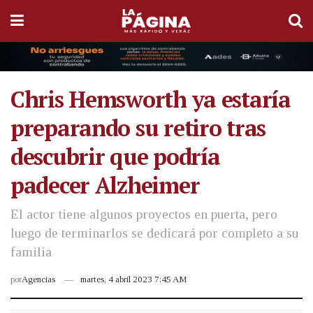
Chris Hemsworth ya estaría
preparando su retiro tras
descubrir que podría
padecer Alzheimer
El actor tiene algunos proyectos en puerta, pero
luego de terminarlos se dedicará por completo a su
familia
por
Agencias
martes, 4 abril 2023 7:45 AM