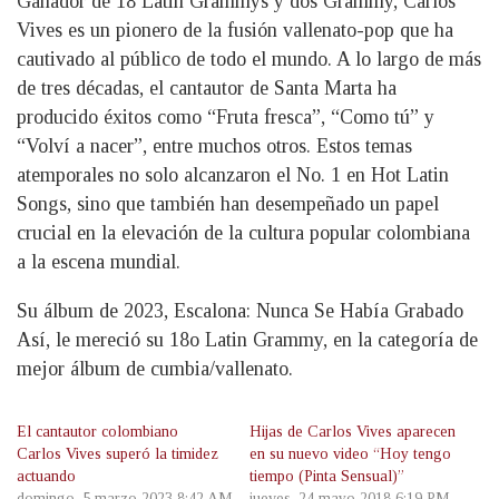
Ganador de 18 Latin Grammys y dos Grammy, Carlos
Vives es un pionero de la fusión vallenato-pop que ha
cautivado al público de todo el mundo. A lo largo de más
de tres décadas, el cantautor de Santa Marta ha
producido éxitos como “Fruta fresca”, “Como tú” y
“Volví a nacer”, entre muchos otros. Estos temas
atemporales no solo alcanzaron el No. 1 en Hot Latin
Songs, sino que también han desempeñado un papel
crucial en la elevación de la cultura popular colombiana
a la escena mundial.
Su álbum de 2023, Escalona: Nunca Se Había Grabado
Así, le mereció su 18o Latin Grammy, en la categoría de
mejor álbum de cumbia/vallenato.
El cantautor colombiano
Hijas de Carlos Vives aparecen
Carlos Vives superó la timidez
en su nuevo video “Hoy tengo
actuando
tiempo (Pinta Sensual)”
domingo, 5 marzo 2023 8:42 AM
jueves, 24 mayo 2018 6:19 PM