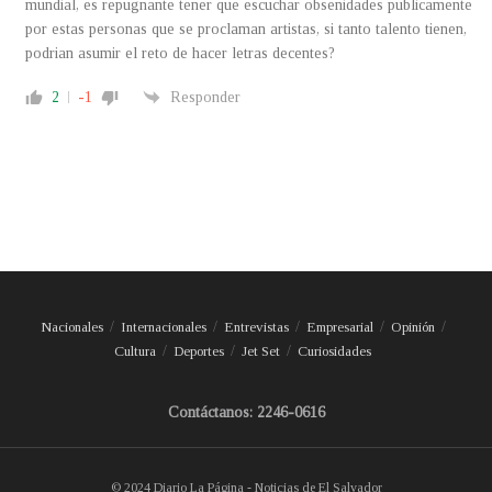
mundial, es repugnante tener que escuchar obsenidades publicamente
por estas personas que se proclaman artistas, si tanto talento tienen,
podrian asumir el reto de hacer letras decentes?
2
-1
Responder
Nacionales
Internacionales
Entrevistas
Empresarial
Opinión
Cultura
Deportes
Jet Set
Curiosidades
Contáctanos: 2246-0616
© 2024 Diario La Página - Noticias de El Salvador