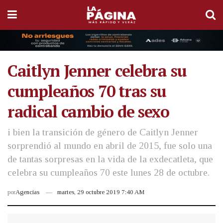
Caitlyn Jenner celebra su
cumpleaños 70 tras su
radical cambio de sexo
i bien la transición de género de Caitlyn Jenner
sorprendió al mundo en abril de 2015, fue solo una
de tantas sorpresas en la vida de la exdecatleta, que
celebra su cumpleaños 70 este lunes 28 de octubre.
por
Agencias
martes, 29 octubre 2019 7:40 AM