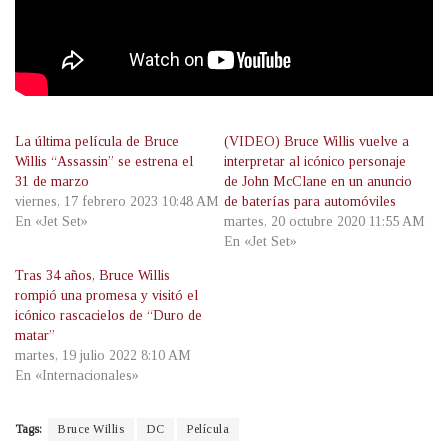
La última película de Bruce
(VIDEO) Bruce Willis vuelve a
Willis “Assassin” se estrena el
interpretar al icónico personaje
31 de marzo
de John McClane en un anuncio
viernes, 17 febrero 2023 10:48 AM
de baterías para automóviles
En «Jet Set»
martes, 20 octubre 2020 11:55 AM
En «Jet Set»
Tras 34 años, Bruce Willis
rompió una promesa y visitó el
icónico rascacielos de “Duro de
matar”
martes, 19 julio 2022 8:10 AM
En «Internacionales»
Tags:
Bruce Willis
DC
Película