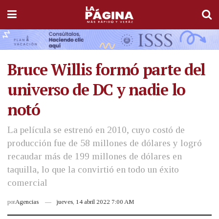
Bruce Willis formó parte del
universo de DC y nadie lo
notó
La película se estrenó en 2010, cuyo costó de
producción fue de 58 millones de dólares y logró
recaudar más de 199 millones de dólares en
taquilla, lo que la convirtió en todo un éxito
comercial
por
Agencias
jueves, 14 abril 2022 7:00 AM