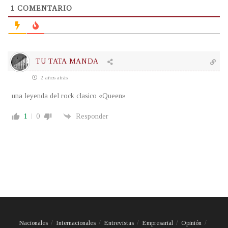
1
COMENTARIO
TU TATA MANDA
2 años atrás
una leyenda del rock clasico «Queen»
1
0
Responder
Nacionales
Internacionales
Entrevistas
Empresarial
Opinión