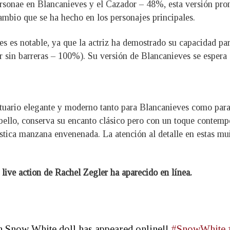
 personae en Blancanieves y el Cazador – 48%, esta versión pr
cambio que se ha hecho en los personajes principales.
 es notable, ya que la actriz ha demostrado su capacidad para
r sin barreras – 100%). Su versión de Blancanieves se espera
tuario elegante y moderno tanto para Blancanieves como para
cabello, conserva su encanto clásico pero con un toque contem
rística manzana envenenada. La atención al detalle en estas m
live action de Rachel Zegler ha aparecido en línea.
ion Snow White doll has appeared online!!
#SnowWhite