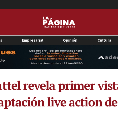
as
Empresarial
Opinión
Cultura
ttel revela primer vis
aptación live action de