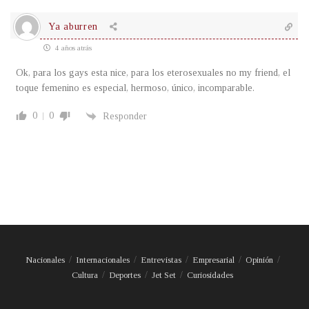
Ya aburren
4 años atrás
Ok, para los gays esta nice, para los eterosexuales no my friend, el
toque femenino es especial, hermoso, único, incomparable.
0
0
Responder
Nacionales
Internacionales
Entrevistas
Empresarial
Opinión
Cultura
Deportes
Jet Set
Curiosidades