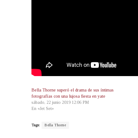
Bella Thorne superó el drama de sus íntimas
fotografías con una lujosa fiesta en yate
sábado, 22 junio 2019 12:06 PM
En «Jet Set»
Tags:
Bella Thorne