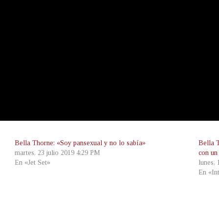
Bella Thorne: «Soy pansexual y no lo sabía»
Bella 
martes, 23 julio 2019 4:29 PM
con un
En «Jet Set»
lunes,
En «In