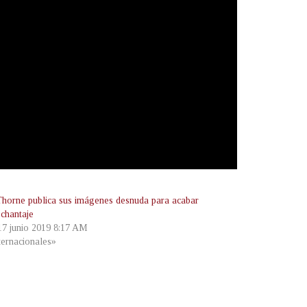
Thorne publica sus imágenes desnuda para acabar
 chantaje
 17 junio 2019 8:17 AM
ternacionales»