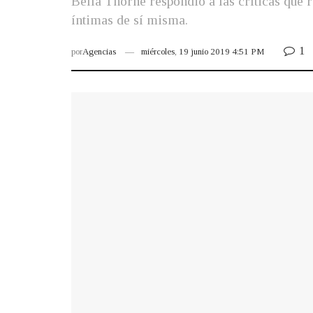
Bella Thorne respondió a las críticas que 
íntimas de sí misma.
1
por
Agencias
miércoles, 19 junio 2019 4:51 PM