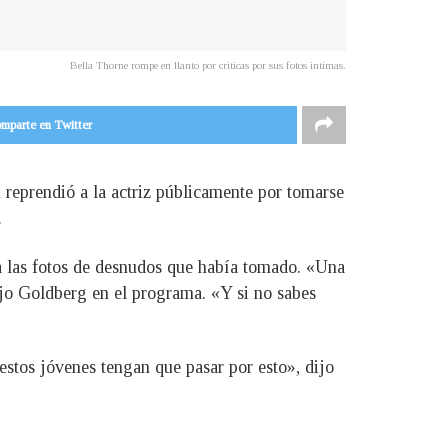
Bella Thorne rompe en llanto por criticas por sus fotos intimas.
mparte en Twitter
 reprendió a la actriz públicamente por tomarse
.
 a las fotos de desnudos que había tomado. «Una
dijo Goldberg en el programa. «Y si no sabes
stos jóvenes tengan que pasar por esto», dijo