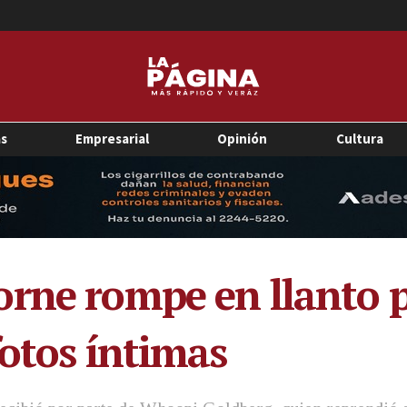
as
Empresarial
Opinión
Cultura
ne rompe en llanto por
fotos íntimas