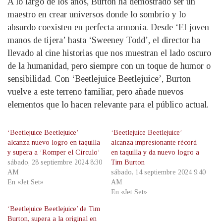
A lo largo de los años, Burton ha demostrado ser un
maestro en crear universos donde lo sombrío y lo
absurdo coexisten en perfecta armonía. Desde ‘El joven
manos de tijera’ hasta ‘Sweeney Todd’, el director ha
llevado al cine historias que nos muestran el lado oscuro
de la humanidad, pero siempre con un toque de humor o
sensibilidad. Con ‘Beetlejuice Beetlejuice’, Burton
vuelve a este terreno familiar, pero añade nuevos
elementos que lo hacen relevante para el público actual.
‘Beetlejuice Beetlejuice’
‘Beetlejuice Beetlejuice’
alcanza nuevo logro en taquilla
alcanza impresionante récord
y supera a ‘Romper el Círculo’
en taquilla y da nuevo logro a
sábado, 28 septiembre 2024 8:30
Tim Burton
AM
sábado, 14 septiembre 2024 9:40
En «Jet Set»
AM
En «Jet Set»
‘Beetlejuice Beetlejuice’ de Tim
Burton, supera a la original en