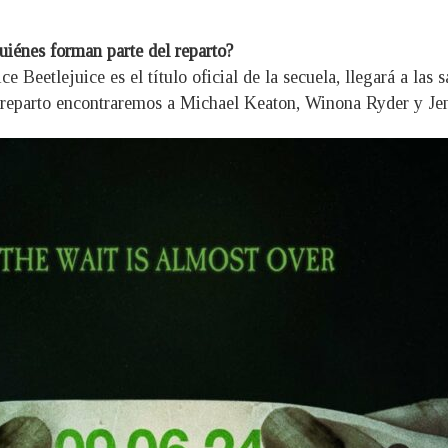
uiénes forman parte del reparto?
 Beetlejuice es el título oficial de la secuela, llegará a las 
el reparto encontraremos a Michael Keaton, Winona Ryder y Je