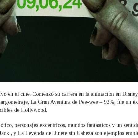
tivo en el cine. Comenzó su carrera en la animación en Disney,
r largometraje, La Gran Aventura de Pee-wee – 92%, fue un éxi
ocibles de Hollywood.
ótico, personajes excéntricos, mundos fantásticos y un sentido
ack , y La Leyenda del Jinete sin Cabeza son ejemplos emblem