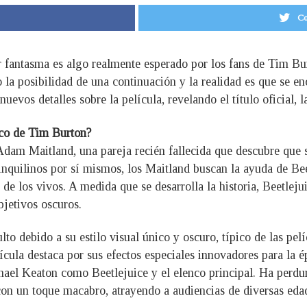
Co
er fantasma es algo realmente esperado por los fans de Tim Bu
 la posibilidad de una continuación y la realidad es que se en
uevos detalles sobre la película, revelando el título oficial, l
sico de Tim Burton?
Adam Maitland, una pareja recién fallecida que descubre que
 inquilinos por sí mismos, los Maitland buscan la ayuda de Bee
de los vivos. A medida que se desarrolla la historia, Beetlejui
bjetivos oscuros.
lto debido a su estilo visual único y oscuro, típico de las pe
ícula destaca por sus efectos especiales innovadores para la
ael Keaton como Beetlejuice y el elenco principal. Ha perdur
 un toque macabro, atrayendo a audiencias de diversas edade