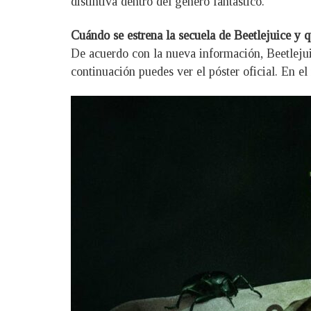
distintiva dentro del género fantástico.
Cuándo se estrena la secuela de Beetlejuice y q
De acuerdo con la nueva información, Beetlejuice
continuación puedes ver el póster oficial. En 