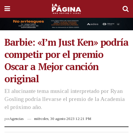
Barbie: «I’m Just Ken» podría
competir por el premio
Oscar a Mejor canción
original
El alucinante tema musical interpretado por Ryan
Gosling podría llevarse el premio de la Academia
el próximo año.
por
Agencias
miércoles, 30 agosto 2023 12:21 PM