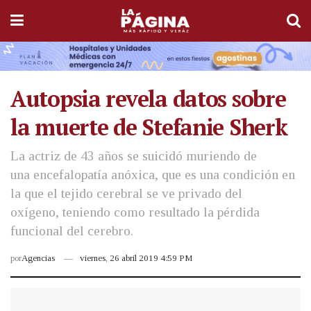
Autopsia revela datos sobre
la muerte de Stefanie Sherk
La actriz de 43 años se suicidó muriendo de
una encefalopatía anóxica, que es una condición en
la que el tejido cerebral se ve privado del
oxígeno, teniendo como resultado la pérdida
funcional del cerebro.
por
Agencias
viernes, 26 abril 2019 4:59 PM