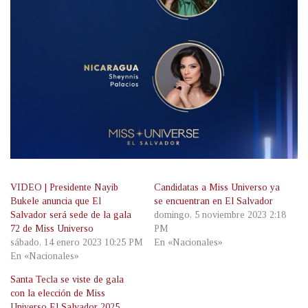
VIDEO | Presidente Nayib
Candidatas a Miss Universo ya
Bukele anuncia que El
se encuentran en El Salvador
Salvador será sede de la gala
domingo, 5 noviembre 2023 2:18
72 de Miss Universo
PM
sábado, 14 enero 2023 10:25 PM
En «Nacionales»
En «Nacionales»
Santa Tecla se viste de gala
con la elección de Miss
Universo El Salvador 2025