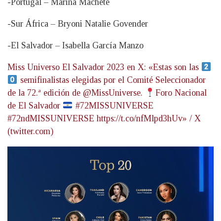
-Portugal – Marina Machete
-Sur África – Bryoni Natalie Govender
-El Salvador – Isabella García Manzo
Miss Universo El Salvador 2023 en X: «Estas son las
semifinalistas elegidas por el Comité Seleccionador
de la 72.ª edición de @MissUniverse.
Foro Nacional
de El Salvador
#72MISSUNIVERSE
#72ndMISSUNIVERSE https://t.co/nfMlpd3hUv» / X
(twitter.com)