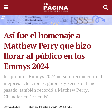
Así fue el homenaje a
Matthew Perry que hizo
llorar al público en los
Emmys 2024
los premios Emmys 2024 no sólo reconocieron las
mejores actuaciones, guiones y series del año
pasado, también recordó a Matthew Perry,
Chandler en ‘Friends’.
por
Agencias
martes, 16 enero 2024 10:33 AM