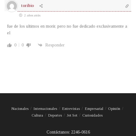
toribio
2 años atrás
fue de los ultimos en morir, pero no fue dedicado exclusivamente a
el
0
0
Responder
Nacionales
Internacionales
Entrevistas
Empresarial
Opinión
Cultura
Deportes
Jet Set
Curiosidades
Contáctanos: 2246-0616