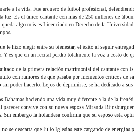
amarle a la vida. Fue arquero de futbol profesional, defendiend
la luz. Es el único cantante con más de 250 millones de álbume
si queda algo más es Licenciado en Derecho de la Universida
empos.
 le hizo elegir entre su bienestar, el éxito al seguir entregad
. Y es que en un recital perdió totalmente la voz a costo de q
sultado de la primera relación matrimonial del cantante con Is
 tumulto con rumores de que pasaba por momentos críticos de 
 sin poder hacerlo. Lejos de deprimirse, se ha dedicado a sus 
 las Bahamas haciendo una vida muy diferente a la de la frenét
 al parecer convive con su nueva esposa Miranda Rijnsburguer 
. Sin embargo la holandesa confirma que su esposo esta optim
 no se descarta que Julio Iglesias este cargando de energías p