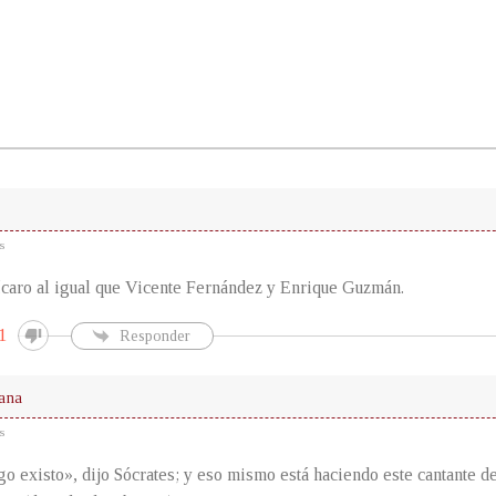
s
ícaro al igual que Vicente Fernández y Enrique Guzmán.
1
Responder
ana
s
go existo», dijo Sócrates; y eso mismo está haciendo este cantante d