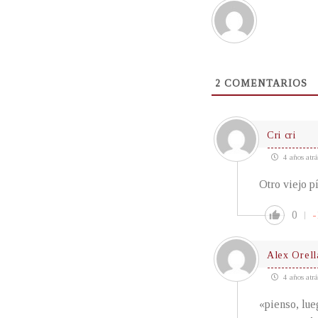
2
COMENTARIOS
Cri cri
4 años atrá
Otro viejo p
0
-
Alex Orell
4 años atrá
«pienso, lue