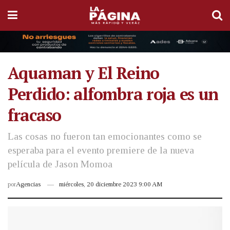
Aquaman y El Reino
Perdido: alfombra roja es un
fracaso
Las cosas no fueron tan emocionantes como se
esperaba para el evento premiere de la nueva
película de Jason Momoa
por
Agencias
miércoles, 20 diciembre 2023 9:00 AM