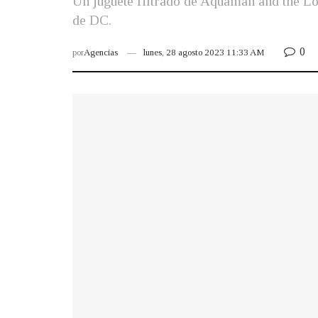
Un juguete filtrado de Aquaman and the L
de DC.
0
por
Agencias
lunes, 28 agosto 2023 11:33 AM