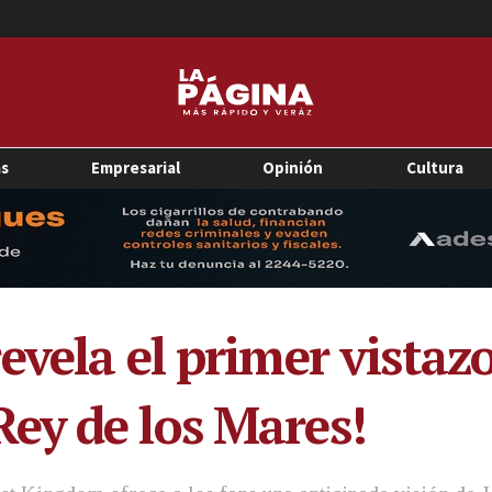
as
Empresarial
Opinión
Cultura
evela el primer vistaz
ey de los Mares!