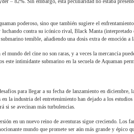
nyder – 82%. Sin embargo, esta peculiaridad no estaba prese
 Aquaman poderoso, sino que también sugiere el enfrentamiento
y luchando contra su icónico rival, Black Manta (interpretado
ubmarino temible, añadiendo una dosis extra de emoción a l
n el mundo del cine no son raras, y a veces la mercancía puede
emos este intimidante submarino en la secuela de Aquaman perm
safíos para llegar a su fecha de lanzamiento en diciembre, l
 en la industria del entretenimiento han dejado a los estudios 
rá si se avecinan más turbulencias.
rsión en un nuevo reino de aventuras sigue creciendo. Los f
cionante mundo que promete ser aún más grande y épico que 