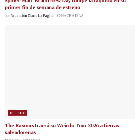
Spider-Man: Brand New Day rompe la taquilla en su
primer fin de semana de estreno
por
Redacción Diario La Página
HACE 6 DÍAS
JET SET
The Rasmus traerá su Weirdo Tour 2026 a tierras
salvadoreñas