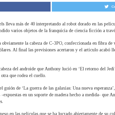
Co
s lleva más de 40 interpretando al robot dorado en las películ
ndido varios objetos de la franquicia de ciencia ficción a tra
a obviamente la cabeza de C-3PO, confeccionada en fibra de vi
lares. Al final las previsiones acertaron y el artículo acabó l
abeza del androide que Anthony lució en ‘El retorno del Jedi
 otra que rodea el cuello.
el guión de ‘La guerra de las galaxias: Una nueva esperanza’,
s -expuestas en un soporte de madera hecho a medida- que Ant
s.
peso en las películas que se ha lucrado abiertamente de su col