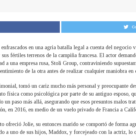
Co
n enfrascados en una agria batalla legal a cuenta del negocio
y sus fértiles terrenos de la campiña francesa. El actor deman
dad a una empresa rusa, Stoli Group, contraviniendo supuestam
sentimiento de la otra antes de realizar cualquier maniobra en 
atrimonial, tomó un cariz mucho más personal y preocupante des
anto física como psicológica por parte de su antiguo esposo, 
ido un paso más allá, asegurando que esos presuntos malos t
ión, en 2016, en medio de un vuelo privado de Francia a Calif
 ofreció Jolie, su entonces marido se comportó de forma agr
do a uno de sus hijos, Maddox, y forcejeado con la actriz, lo 