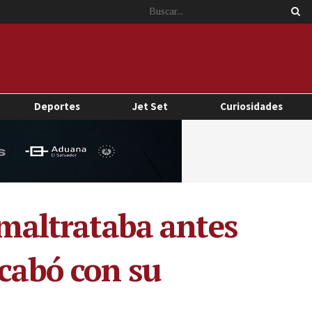
Deportes
Jet Set
Curiosidades
 maltrataba antes
acabó con su