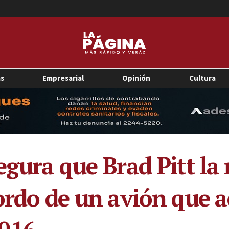
as
Empresarial
Opinión
Cultura
egura que Brad Pitt la
bordo de un avión que 