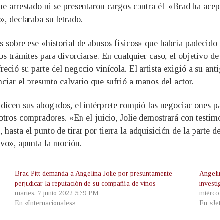
fue arrestado ni se presentaron cargos contra él. «Brad ha ace
», declaraba su letrado.
s sobre ese «historial de abusos físicos» que habría padecido c
los trámites para divorciarse. En cualquier caso, el objetivo 
freció su parte del negocio vinícola. El artista exigió a su a
nciar el presunto calvario que sufrió a manos del actor.
 dicen sus abogados, el intérprete rompió las negociaciones par
tros compradores. «En el juicio, Jolie demostrará con testimo
 hasta el punto de tirar por tierra la adquisición de la parte 
vo», apunta la moción.
Brad Pitt demanda a Angelina Jolie por presuntamente
Angelin
perjudicar la reputación de su compañía de vinos
investi
martes, 7 junio 2022 5:39 PM
miérco
En «Internacionales»
En «Je