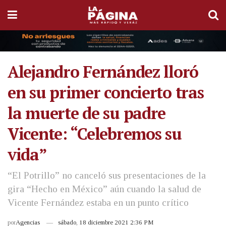
Alejandro Fernández lloró
en su primer concierto tras
la muerte de su padre
Vicente: “Celebremos su
vida”
“El Potrillo” no canceló sus presentaciones de la
gira “Hecho en México” aún cuando la salud de
Vicente Fernández estaba en un punto crítico
por
Agencias
sábado, 18 diciembre 2021 2:36 PM