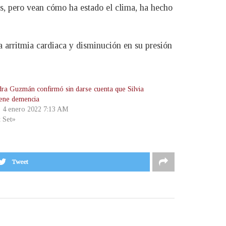
tos, pero vean cómo ha estado el clima, ha hecho
a arritmia cardiaca y disminución en su presión
dra Guzmán confirmó sin darse cuenta que Silvia
tiene demencia
, 4 enero 2022 7:13 AM
t Set»
Tweet