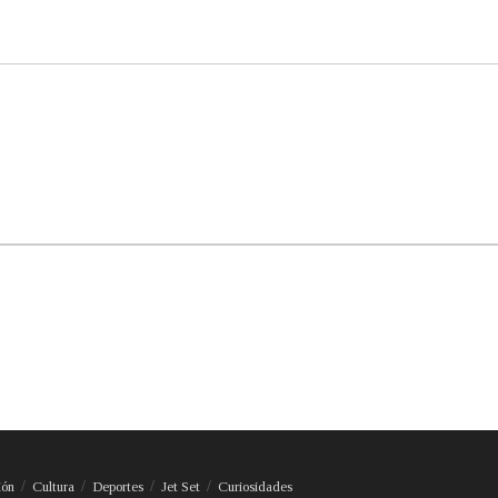
ión
Cultura
Deportes
Jet Set
Curiosidades