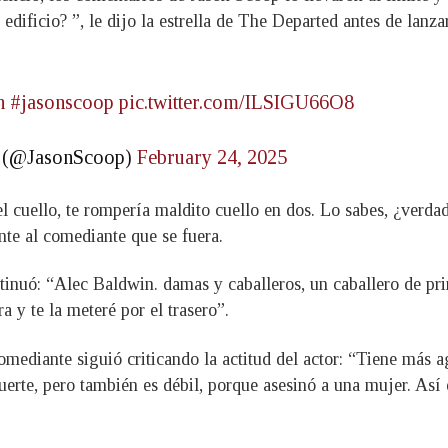
edificio? ”, le dijo la estrella de The Departed antes de lanza
n
#jasonscoop
pic.twitter.com/ILSIGU66O8
) (@JasonScoop)
February 24, 2025
l cuello, te rompería maldito cuello en dos. Lo sabes, ¿verdad
nte al comediante que se fuera.
inuó: “Alec Baldwin. damas y caballeros, un caballero de pr
y te la meteré por el trasero”.
comediante siguió criticando la actitud del actor: “Tiene más 
uerte, pero también es débil, porque asesinó a una mujer. Así 