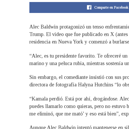
Comparte en Facebook
Alec Baldwin protagonizó un tenso enfrentamie
Trump. El video que fue publicado en X (antes 
residencia en Nueva York y comenzó a burlarse d
“Alec, es tu presidente favorito. Te ofreceré un 
marino y una peluca rubia, mientras sostenía un
Sin embargo, el comediante insistió con sus pro
directora de fotografía Halyna Hutchins “lo obs
“Kamala perdió. Está por ahí, drogándose. Alec,
puedes llamarlo como quieras, pero no estuvo b
me eliminó, que me mató’ y eso está bien”, exp
Aunque Alec Baldwin intentó mantenerse en sile