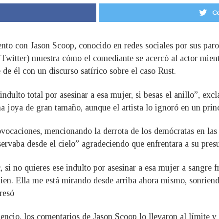
Co
nto con Jason Scoop, conocido en redes sociales por sus par
Twitter) muestra cómo el comediante se acercó al actor mient
e él con un discurso satírico sobre el caso Rust.
indulto total por asesinar a esa mujer, si besas el anillo”, ex
a joya de gran tamaño, aunque el artista lo ignoró en un princ
vocaciones, mencionando la derrota de los demócratas en las 
ervaba desde el cielo” agradeciendo que enfrentara a su presu
 si no quieres ese indulto por asesinar a esa mujer a sangre f
ien. Ella me está mirando desde arriba ahora mismo, sonriendo
resó
ncio, los comentarios de Jason Scoop lo llevaron al límite y