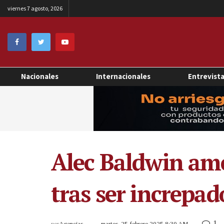
viernes 7 agosto, 2026
Nacionales
Internacionales
Entrevist
Alec Baldwin am
tras ser increpad
1
por
Agencias
martes, 25 febrero 2025 8:30 AM