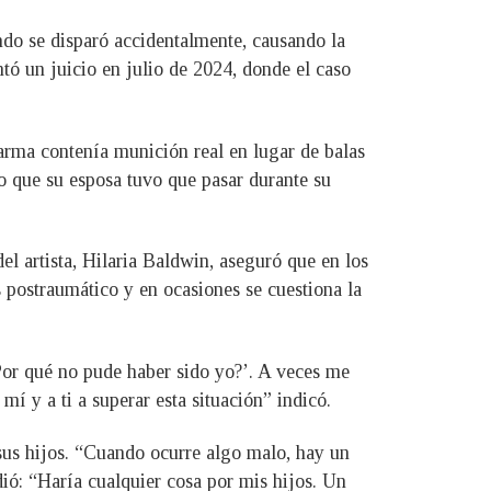
ndo se disparó accidentalmente, causando la
tó un juicio en julio de 2024, donde el caso
 arma contenía munición real en lugar de balas
o que su esposa tuvo que pasar durante su
l artista, Hilaria Baldwin, aseguró que en los
s postraumático y en ocasiones se cuestiona la
Por qué no pude haber sido yo?’. A veces me
í y a ti a superar esta situación” indicó.
 sus hijos. “Cuando ocurre algo malo, hay un
dió: “Haría cualquier cosa por mis hijos. Un