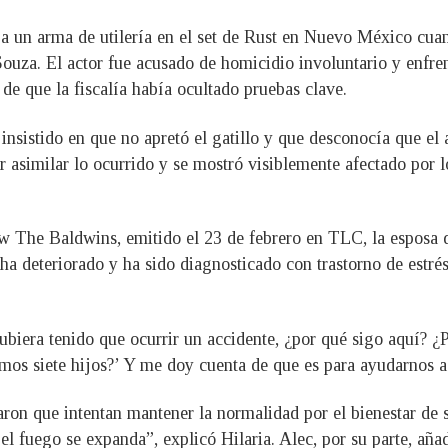
a un arma de utilería en el set de Rust en Nuevo México cua
Souza. El actor fue acusado de homicidio involuntario y enfren
 de que la fiscalía había ocultado pruebas clave.
 insistido en que no apretó el gatillo y que desconocía que el
 asimilar lo ocurrido y se mostró visiblemente afectado por l
w The Baldwins, emitido el 23 de febrero en TLC, la esposa de
 ha deteriorado y ha sido diagnosticado con trastorno de estré
biera tenido que ocurrir un accidente, ¿por qué sigo aquí? ¿
emos siete hijos?’ Y me doy cuenta de que es para ayudarnos a m
raron que intentan mantener la normalidad por el bienestar de
el fuego se expanda”, explicó Hilaria. Alec, por su parte, aña