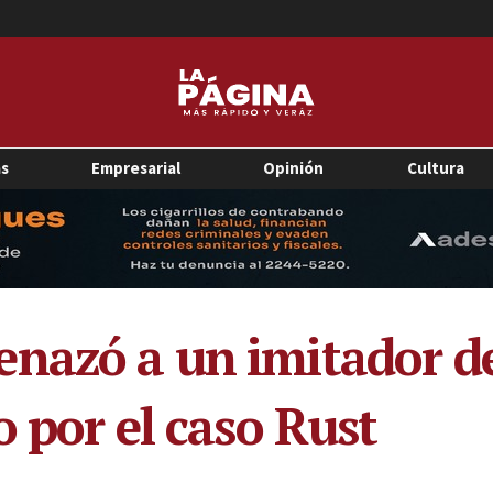
as
Empresarial
Opinión
Cultura
enazó a un imitador 
o por el caso Rust