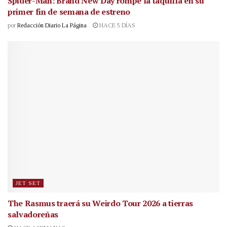
Spider-Man: Brand New Day rompe la taquilla en su
primer fin de semana de estreno
por
Redacción Diario La Página
HACE 5 DÍAS
JET SET
The Rasmus traerá su Weirdo Tour 2026 a tierras
salvadoreñas