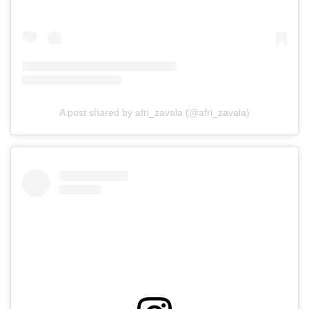
A post shared by afri_zavala (@afri_zavala)