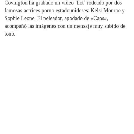
Covington ha grabado un video ‘hot’ rodeado por dos
famosas actrices porno estadounideses: Kelsi Monroe y
Sophie Leone. El peleador, apodado de «Caos»,
acompañó las imágenes con un mensaje muy subido de
tono.