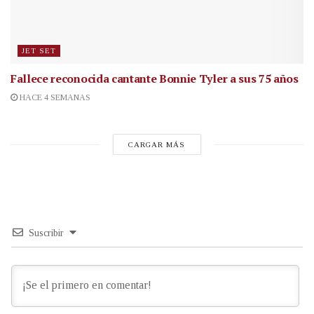
JET SET
Fallece reconocida cantante
Bonnie Tyler a sus 75 años
HACE 4 SEMANAS
CARGAR MÁS
Suscribir