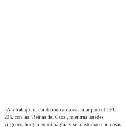
«Así trabajo mi condición cardiovascular para el UFC
225, con las ‘Reinas del Caos’, mientras ustedes,
vírgenes, hurgan en mi página y se masturban con cosas