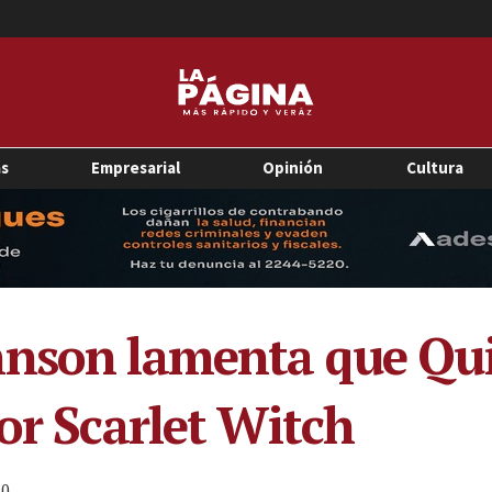
as
Empresarial
Opinión
Cultura
nson lamenta que Qui
or Scarlet Witch
0