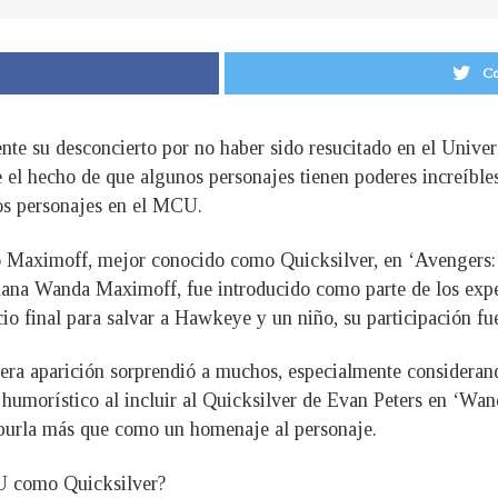
Co
nte su desconcierto por no haber sido resucitado en el Univ
 el hecho de que algunos personajes tienen poderes increíbles
os personajes en el MCU.
Maximoff, mejor conocido como Quicksilver, en ‘Avengers: E
ermana Wanda Maximoff, fue introducido como parte de los e
icio final para salvar a Hawkeye y un niño, su participación f
mera aparición sorprendió a muchos, especialmente considera
 humorístico al incluir al Quicksilver de Evan Peters en ‘Wa
a burla más que como un homenaje al personaje.
U como Quicksilver?