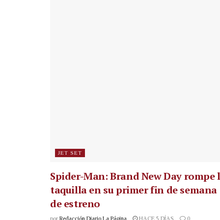
JET SET
Spider-Man: Brand New Day rompe 
taquilla en su primer fin de semana
de estreno
por
Redacción Diario La Página
HACE 5 DÍAS
0