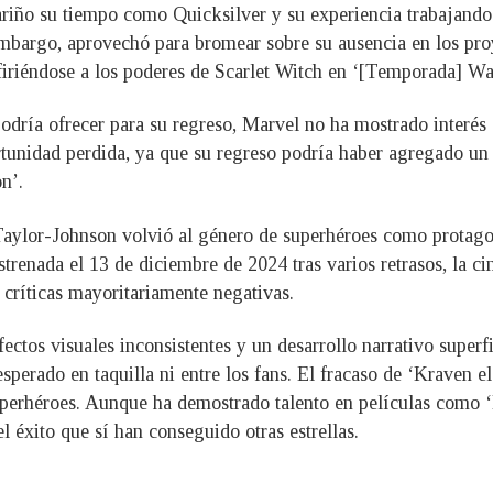
ariño su tiempo como Quicksilver y su experiencia trabajando 
embargo, aprovechó para bromear sobre su ausencia en los pr
firiéndose a los poderes de Scarlet Witch en ‘[Temporada] Wa
podría ofrecer para su regreso, Marvel no ha mostrado interés 
ortunidad perdida, ya que su regreso podría haber agregado un
n’.
ylor-Johnson volvió al género de superhéroes como protagon
renada el 13 de diciembre de 2024 tras varios retrasos, la c
n críticas mayoritariamente negativas.
ectos visuales inconsistentes y un desarrollo narrativo superf
perado en taquilla ni entre los fans. El fracaso de ‘Kraven el
uperhéroes. Aunque ha demostrado talento en películas como ‘
el éxito que sí han conseguido otras estrellas.