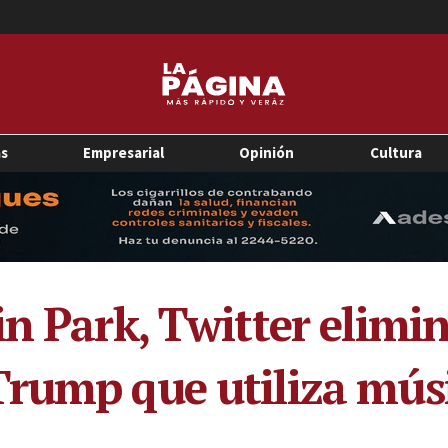
as
Empresarial
Opinión
Cultura
in Park, Twitter elimi
rump que utiliza músi