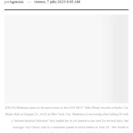
por
Agencias
viernes, 7 julio 2023 8:05 AM
(FILES) Madonna poses in the press room at the 2018 MTV Video Music Awards at Radio City
Music Hall on August 20, 2018 in New York City. Madonna is recovering after falling ill with
a "serious bacterial infection" that landed her in an intensive care unit for several days, her
manager Guy Oseary said in a statement posted to social media on June 28. "Her health is