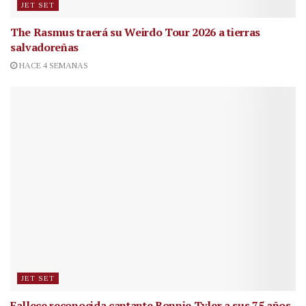
JET SET
The Rasmus traerá su Weirdo Tour 2026 a tierras
salvadoreñas
HACE 4 SEMANAS
JET SET
Fallece reconocida cantante
Bonnie Tyler a sus 75 años