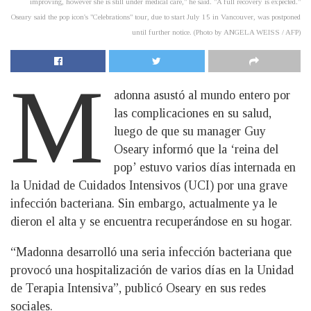
improving, however she is still under medical care," he said. "A full recovery is expected."
Oseary said the pop icon's "Celebrations" tour, due to start July 15 in Vancouver, was postponed
until further notice. (Photo by ANGELA WEISS / AFP)
M
adonna asustó al mundo entero por
las complicaciones en su salud,
luego de que su manager Guy
Oseary informó que la ‘reina del
pop’ estuvo varios días internada en
la Unidad de Cuidados Intensivos (UCI) por una grave
infección bacteriana. Sin embargo, actualmente ya le
dieron el alta y se encuentra recuperándose en su hogar.
“Madonna desarrolló una seria infección bacteriana que
provocó una hospitalización de varios días en la Unidad
de Terapia Intensiva”, publicó Oseary en sus redes
sociales.