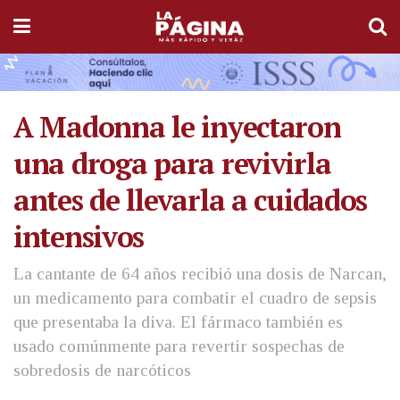
A Madonna le inyectaron
una droga para revivirla
antes de llevarla a cuidados
intensivos
La cantante de 64 años recibió una dosis de Narcan,
un medicamento para combatir el cuadro de sepsis
que presentaba la diva. El fármaco también es
usado comúnmente para revertir sospechas de
sobredosis de narcóticos