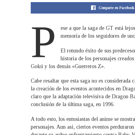
Comparte en Facebook
P
ese a que la saga de GT está lej
memoria de los seguidores de uno
El rotundo éxito de sus predeceso
historia de los personajes creado
Gokú y los demás «Guerreros Z».
Cabe resaltar que esta saga no es considerada ca
la creación de los eventos acontecidos en Drago
claro que la adaptación televisiva de Dragon Ba
conclusión de la última saga, en 1996.
A todo esto, los entusiastas del anime se mostr
personajes. Aun así, ciertos eventos perduraro
durante su arduo enfrentamiento contra Baby-V