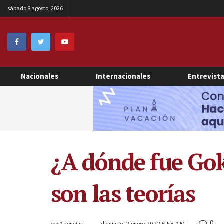
sábado 8 agosto, 2026
Nacionales
Internacionales
Entrevist
¿A dónde fue Gok
son las teorías
0
por
Agencias
domingo, 2 enero 2022 6:58 AM