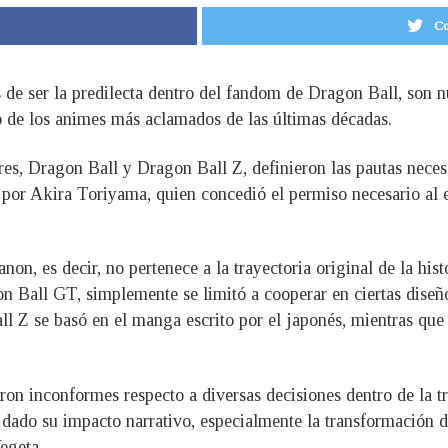
Co
os de ser la predilecta dentro del fandom de Dragon Ball, so
 de los animes más aclamados de las últimas décadas.
res, Dragon Ball y Dragon Ball Z, definieron las pautas nece
s por Akira Toriyama, quien concedió el permiso necesario al 
non, es decir, no pertenece a la trayectoria original de la hi
n Ball GT, simplemente se limitó a cooperar en ciertas diseños
ll Z se basó en el manga escrito por el japonés, mientras que 
aron inconformes respecto a diversas decisiones dentro de la t
n dado su impacto narrativo, especialmente la transformación 
egeta.