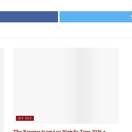
JET SET
The Rasmus traerá su Weirdo Tour 2026 a