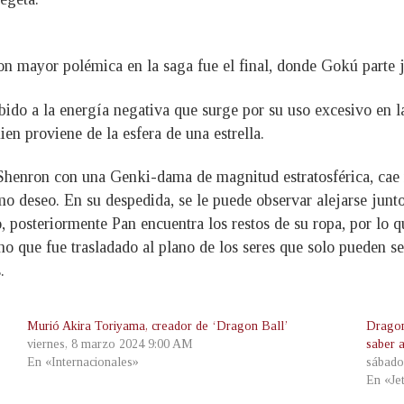
on mayor polémica en la saga fue el final, donde Gokú parte
ido a la energía negativa que surge por su uso excesivo en la
n proviene de la esfera de una estrella.
nron con una Genki-dama de magnitud estratosférica, cae ren
timo deseo. En su despedida, se le puede observar alejarse junt
, posteriormente Pan encuentra los restos de su ropa, por lo q
ino que fue trasladado al plano de los seres que solo pueden s
.
Murió Akira Toriyama, creador de ‘Dragon Ball’
Dragon
viernes, 8 marzo 2024 9:00 AM
saber a
En «Internacionales»
sábado
En «Je