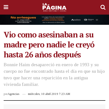
Vio como asesinaban a su
madre pero nadie le creyó
hasta 26 años después
Bonnie Haim desapareció en enero de 1993 y su
cuerpo no fue encontrado hasta el día en que su hijo
tuvo que hacer una reparición en la antigua
vivienda familiar.
por
Agencias
miércoles, 10 abril 2019 7:23 AM