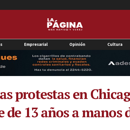
as
Empresarial
Opinión
Cultura
as protestas en Chicag
 de 13 años a manos de