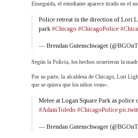
Enseguida, el estudiante aparece tirado en el sue
Police retreat in the direction of Lori 
park
#Chicago
#ChicagoPolice
#Chica
— Brendan Gutenschwager (@BGOnT
Según la Policía, los hechos ocurrieron la mad
Por su parte, la alcaldesa de Chicago, Lori Lig
que se quiera que los niños vean».
Melee at Logan Square Park as police cl
#AdamToledo
#ChicagoPolice
pic.tw
— Brendan Gutenschwager (@BGOnT