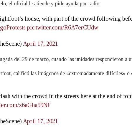
lo, el oficial le atiende y pide ayuda por radio.
Lightfoot’s house, with part of the crowd following befor
goProtests
pic.twitter.com/R6A7erCUdw
heScene)
April 17, 2021
rugada del 29 de marzo, cuando las unidades respondieron a un
htfoot, calificó las imágenes de «extremadamente difíciles» e 
ash with the crowd in the streets here at the end of t
itter.com/z6aGha59NF
heScene)
April 17, 2021