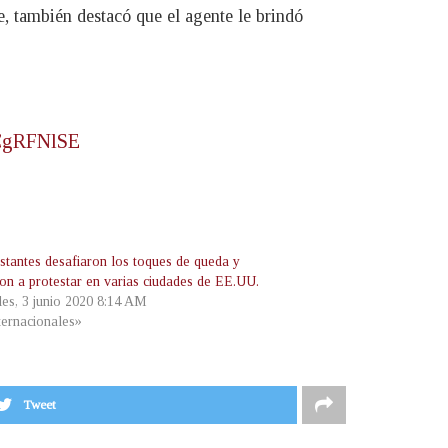
e, también destacó que el agente le brindó
UCgRFNlSE
stantes desafiaron los toques de queda y
ron a protestar en varias ciudades de EE.UU.
les, 3 junio 2020 8:14 AM
ternacionales»
Tweet