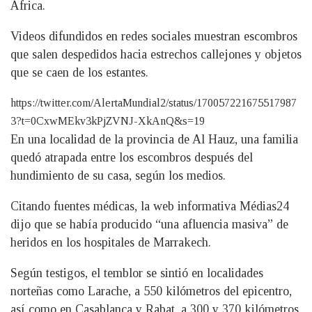
África.
Videos difundidos en redes sociales muestran escombros
que salen despedidos hacia estrechos callejones y objetos
que se caen de los estantes.
https://twitter.com/AlertaMundial2/status/170057221675517987
3?t=0CxwMEkv3kPjZVNJ-XkAnQ&s=19
En una localidad de la provincia de Al Hauz, una familia
quedó atrapada entre los escombros después del
hundimiento de su casa, según los medios.
Citando fuentes médicas, la web informativa Médias24
dijo que se había producido “una afluencia masiva” de
heridos en los hospitales de Marrakech.
Según testigos, el temblor se sintió en localidades
norteñas como Larache, a 550 kilómetros del epicentro,
así como en Casablanca y Rabat, a 300 y 370 kilómetros,