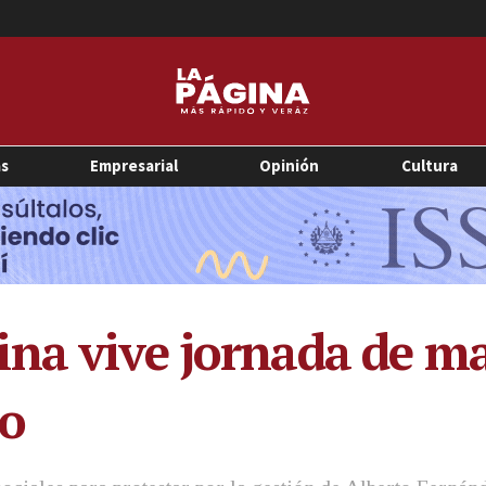
as
Empresarial
Opinión
Cultura
na vive jornada de ma
no