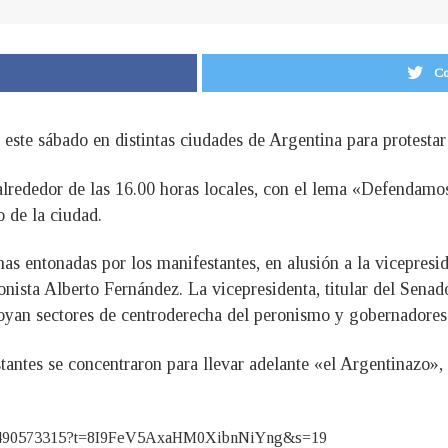
Co
 este sábado en distintas ciudades de Argentina para protesta
lrededor de las 16.00 horas locales, con el lema «Defendamos
 de la ciudad.
as entonadas por los manifestantes, en alusión a la vicepresid
onista Alberto Fernández. La vicepresidenta, titular del Sena
yan sectores de centroderecha del peronismo y gobernadores 
stantes se concentraron para llevar adelante «el Argentinazo»
22773490573315?t=8I9FeV5AxaHM0XibnNiYng&s=19