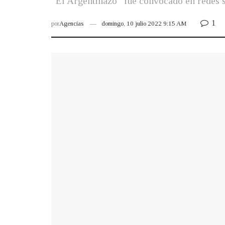
“El Argentinazo” fue convocado en redes so
1
por
Agencias
domingo, 10 julio 2022 9:15 AM