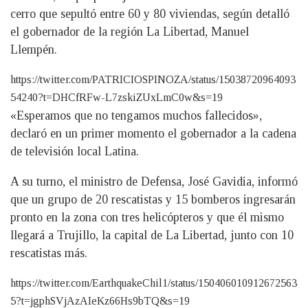
cerro que sepultó entre 60 y 80 viviendas, según detalló
el gobernador de la región La Libertad, Manuel
Llempén.
https://twitter.com/PATRICIOSPINOZA/status/15038720964093
54240?t=DHCfRFw-L7zskiZUxLmC0w&s=19
«Esperamos que no tengamos muchos fallecidos»,
declaró en un primer momento el gobernador a la cadena
de televisión local Latina.
A su turno, el ministro de Defensa, José Gavidia, informó
que un grupo de 20 rescatistas y 15 bomberos ingresarán
pronto en la zona con tres helicópteros y que él mismo
llegará a Trujillo, la capital de La Libertad, junto con 10
rescatistas más.
https://twitter.com/EarthquakeChil1/status/150406010912672563
5?t=jgphSVjAzAIeKz66Hs9bTQ&s=19