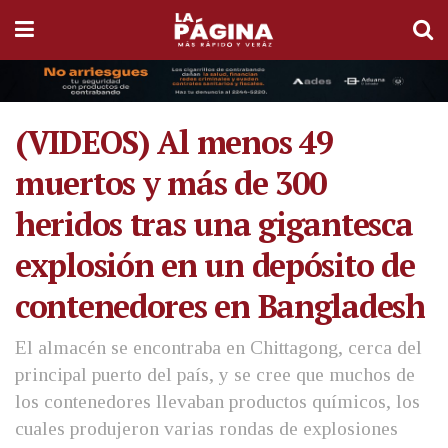
(VIDEOS) Al menos 49
muertos y más de 300
heridos tras una gigantesca
explosión en un depósito de
contenedores en Bangladesh
El almacén se encontraba en Chittagong, cerca del
principal puerto del país, y se cree que muchos de
los contenedores llevaban productos químicos, los
cuales produjeron varias rondas de explosiones