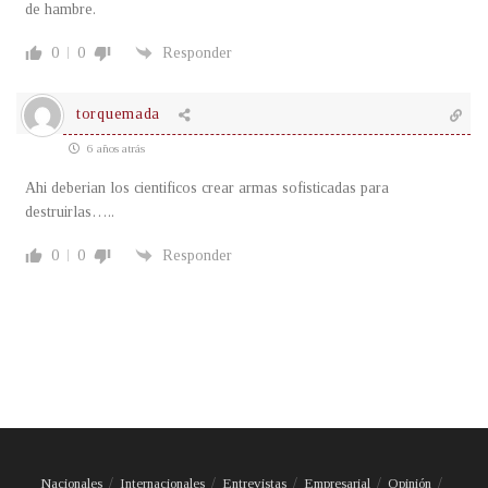
de hambre.
0
0
Responder
torquemada
6 años atrás
Ahi deberian los cientificos crear armas sofisticadas para
destruirlas…..
0
0
Responder
Nacionales
Internacionales
Entrevistas
Empresarial
Opinión