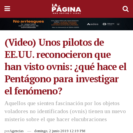
(Video) Unos pilotos de
EE.UU. reconocieron que
han visto ovnis: ¿qué hace el
Pentágono para investigar
el fenómeno?
Aquellos que sienten fascinación por los objetos
voladores no identificados (ovnis) tienen un nuevo
misterio sobre el que hacer elucubraciones
por
Agencias
domingo, 2 junio 2019 12:19 PM