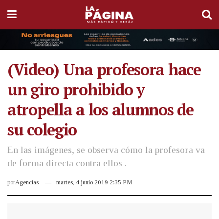
(Video) Una profesora hace
un giro prohibido y
atropella a los alumnos de
su colegio
En las imágenes, se observa cómo la profesora va
de forma directa contra ellos .
por
Agencias
martes, 4 junio 2019 2:35 PM