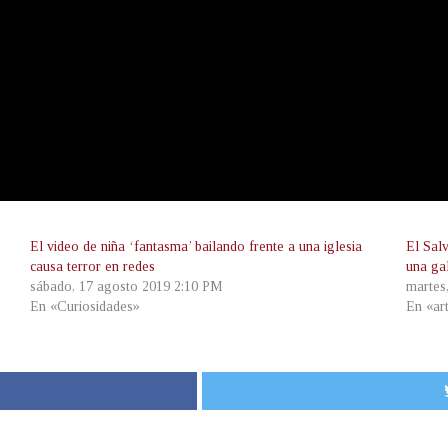
El video de niña ‘fantasma’ bailando frente a una iglesia
El Sal
causa terror en redes
una ga
sábado, 17 agosto 2019 2:10 PM
martes
En «Curiosidades»
En «ar