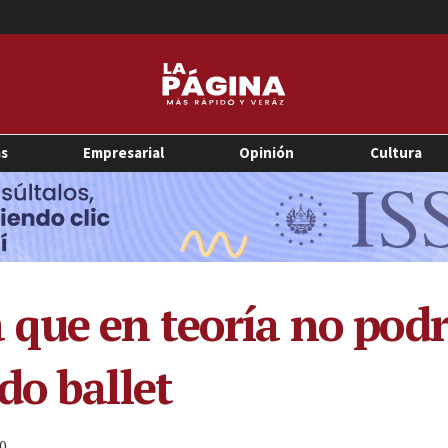
as
Empresarial
Opinión
Cultura
que en teoría no pod
do ballet
0