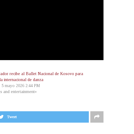
vador recibe al Ballet Nacional de Kosovo para
la internacional de danza
, 5 mayo 2026 2:44 PM
ts and entertainment»
Tweet