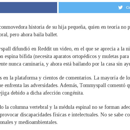
Co
 conmovedora historia de su hija pequeña, quien en teoría no
al, pero ahora baila ballet.
pall difundió en Reddit un video, en el que se aprecia a la 
on espina bífida (necesita aparatos ortopédicos y muletas par
te nunca caminaría, y ahora está bailando por la casa sin ayu
 en la plataforma y cientos de comentarios. La mayoría de los
a que enfrenta las adversidades. Además, Tommyspall comentó 
ejiga debido a dicha afección congénita.
do la columna vertebral y la médula espinal no se forman ad
 provocar discapacidades físicas e intelectuales. No se sabe c
cionales y medioambientales.