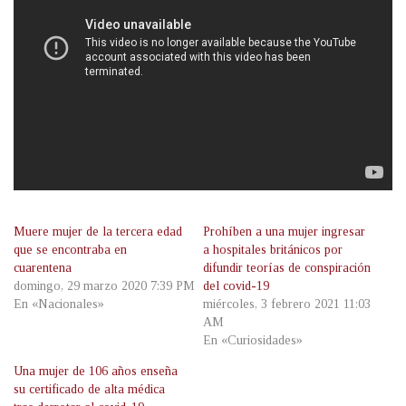
Muere mujer de la tercera edad
Prohíben a una mujer ingresar
que se encontraba en
a hospitales británicos por
cuarentena
difundir teorías de conspiración
domingo, 29 marzo 2020 7:39 PM
del covid-19
En «Nacionales»
miércoles, 3 febrero 2021 11:03
AM
En «Curiosidades»
Una mujer de 106 años enseña
su certificado de alta médica