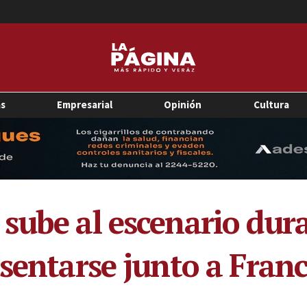
as
Empresarial
Opinión
Cultura
sube al escenario dura
sentarse junto a Franc