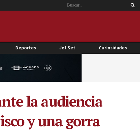
Deportes
Jet Set
Curiosidades
nte la audiencia
isco y una gorra