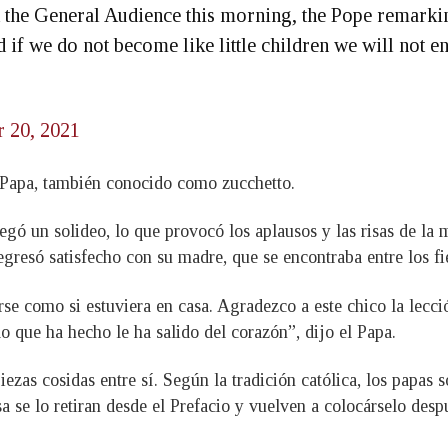
t the General Audience this morning, the Pope remarkin
aid if we do not become like little children we will no
r 20, 2021
l Papa, también conocido como zucchetto.
tregó un solideo, lo que provocó los aplausos y las risas de la 
gresó satisfecho con su madre, que se encontraba entre los fie
rse como si estuviera en casa. Agradezco a este chico la lecc
o que ha hecho le ha salido del corazón”, dijo el Papa.
iezas cosidas entre sí. Según la tradición católica, los papas
sa se lo retiran desde el Prefacio y vuelven a colocárselo de