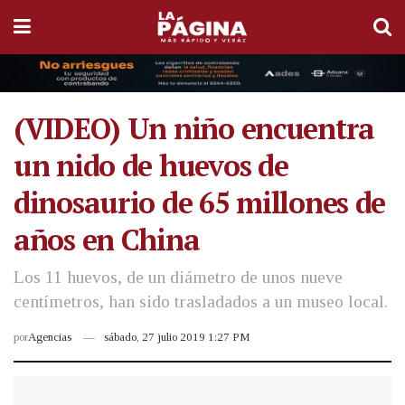
(VIDEO) Un niño encuentra
un nido de huevos de
dinosaurio de 65 millones de
años en China
Los 11 huevos, de un diámetro de unos nueve
centímetros, han sido trasladados a un museo local.
por
Agencias
sábado, 27 julio 2019 1:27 PM