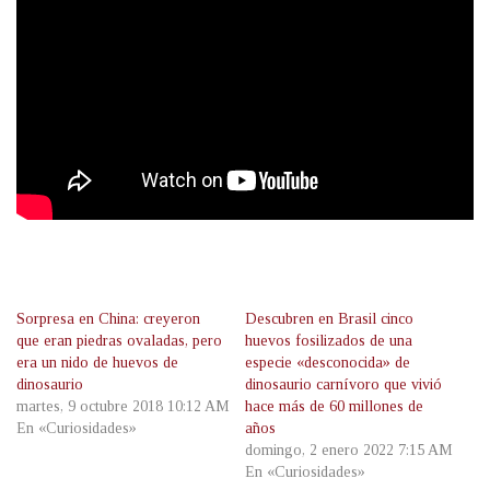
Sorpresa en China: creyeron
Descubren en Brasil cinco
que eran piedras ovaladas, pero
huevos fosilizados de una
era un nido de huevos de
especie «desconocida» de
dinosaurio
dinosaurio carnívoro que vivió
martes, 9 octubre 2018 10:12 AM
hace más de 60 millones de
En «Curiosidades»
años
domingo, 2 enero 2022 7:15 AM
En «Curiosidades»