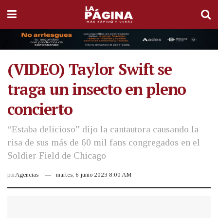
(VIDEO) Taylor Swift se
traga un insecto en pleno
concierto
“Estaba delicioso” dijo la cantautora causando la
risa de sus más de 60 mil fans congregados en el
Soldier Field de Chicago
por
Agencias
martes, 6 junio 2023 8:00 AM