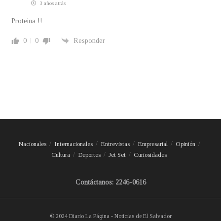
3 años atrás
Proteina !!
0
0
Responder
Nacionales
Internacionales
Entrevistas
Empresarial
Opinión
Cultura
Deportes
Jet Set
Curiosidades
Contáctanos: 2246-0616
© 2024 Diario La Página - Noticias de El Salvador