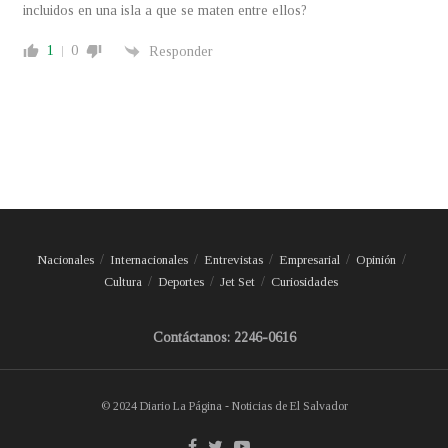
incluidos en una isla a que se maten entre ellos?
1
0
Responder
Nacionales
Internacionales
Entrevistas
Empresarial
Opinión
Cultura
Deportes
Jet Set
Curiosidades
Contáctanos: 2246-0616
© 2024 Diario La Página - Noticias de El Salvador