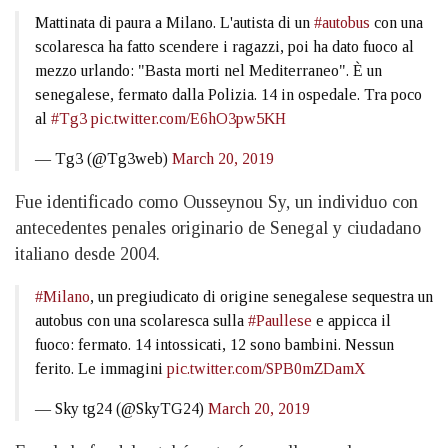
Mattinata di paura a Milano. L'autista di un
#autobus
con una
scolaresca ha fatto scendere i ragazzi, poi ha dato fuoco al
mezzo urlando: "Basta morti nel Mediterraneo". È un
senegalese, fermato dalla Polizia. 14 in ospedale. Tra poco
al
#Tg3
pic.twitter.com/E6hO3pw5KH
— Tg3 (@Tg3web)
March 20, 2019
Fue identificado como Ousseynou Sy, un individuo con
antecedentes penales originario de Senegal y ciudadano
italiano desde 2004.
#Milano
, un pregiudicato di origine senegalese sequestra un
autobus con una scolaresca sulla
#Paullese
e appicca il
fuoco: fermato. 14 intossicati, 12 sono bambini. Nessun
ferito. Le immagini
pic.twitter.com/SPB0mZDamX
— Sky tg24 (@SkyTG24)
March 20, 2019