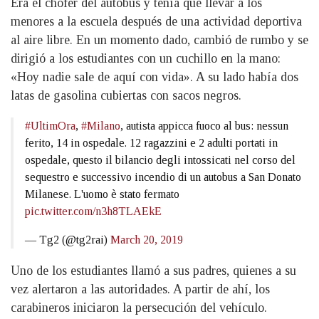
Era el chofer del autobús y tenía que llevar a los
menores a la escuela después de una actividad deportiva
al aire libre. En un momento dado, cambió de rumbo y se
dirigió a los estudiantes con un cuchillo en la mano:
«Hoy nadie sale de aquí con vida». A su lado había dos
latas de gasolina cubiertas con sacos negros.
#UltimOra
,
#Milano
, autista appicca fuoco al bus: nessun
ferito, 14 in ospedale. 12 ragazzini e 2 adulti portati in
ospedale, questo il bilancio degli intossicati nel corso del
sequestro e successivo incendio di un autobus a San Donato
Milanese. L'uomo è stato fermato
pic.twitter.com/n3h8TLAEkE
— Tg2 (@tg2rai)
March 20, 2019
Uno de los estudiantes llamó a sus padres, quienes a su
vez alertaron a las autoridades. A partir de ahí, los
carabineros iniciaron la persecución del vehículo.