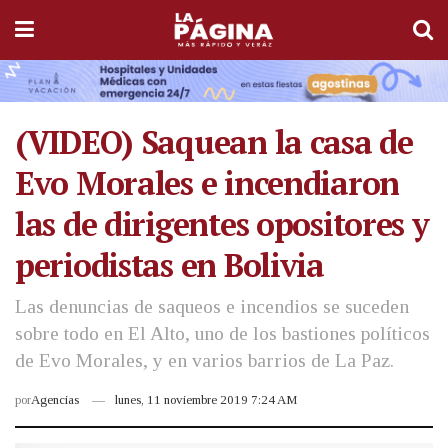
(VIDEO) Saquean la casa de
Evo Morales e incendiaron
las de dirigentes opositores y
periodistas en Bolivia
Las denuncias de saqueos e incendios se suceden
sobre todo en El Alto, uno de los bastiones políticos
de Evo Morales, y en varios barrios de La Paz.
por
Agencias
lunes, 11 noviembre 2019 7:24 AM