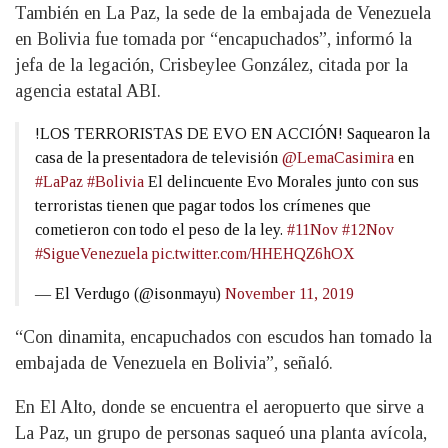
También en La Paz, la sede de la embajada de Venezuela
en Bolivia fue tomada por “encapuchados”, informó la
jefa de la legación, Crisbeylee González, citada por la
agencia estatal ABI.
!LOS TERRORISTAS DE EVO EN ACCIÓN! Saquearon la
casa de la presentadora de televisión
@LemaCasimira
en
#LaPaz
#Bolivia
El delincuente Evo Morales junto con sus
terroristas tienen que pagar todos los crímenes que
cometieron con todo el peso de la ley.
#11Nov
#12Nov
#SigueVenezuela
pic.twitter.com/HHEHQZ6hOX
— El Verdugo (@isonmayu)
November 11, 2019
“Con dinamita, encapuchados con escudos han tomado la
embajada de Venezuela en Bolivia”, señaló.
En El Alto, donde se encuentra el aeropuerto que sirve a
La Paz, un grupo de personas saqueó una planta avícola,