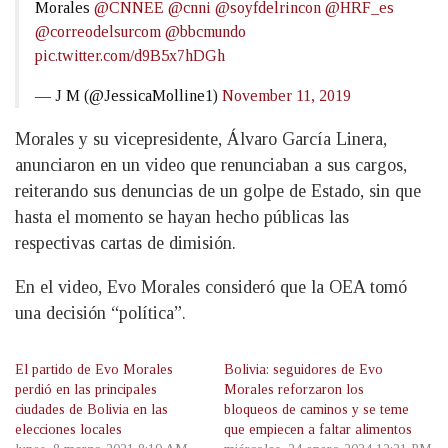
Morales
@CNNEE
@cnni
@soyfdelrincon
@HRF_es
@correodelsurcom
@bbcmundo
pic.twitter.com/d9B5x7hDGh
— J M (@JessicaMolline1)
November 11, 2019
Morales y su vicepresidente, Álvaro García Linera,
anunciaron en un video que renunciaban a sus cargos,
reiterando sus denuncias de un golpe de Estado, sin que
hasta el momento se hayan hecho públicas las
respectivas cartas de dimisión.
En el video, Evo Morales consideró que la OEA tomó
una decisión “política”.
El partido de Evo Morales
Bolivia: seguidores de Evo
perdió en las principales
Morales reforzaron los
ciudades de Bolivia en las
bloqueos de caminos y se teme
elecciones locales
que empiecen a faltar alimentos