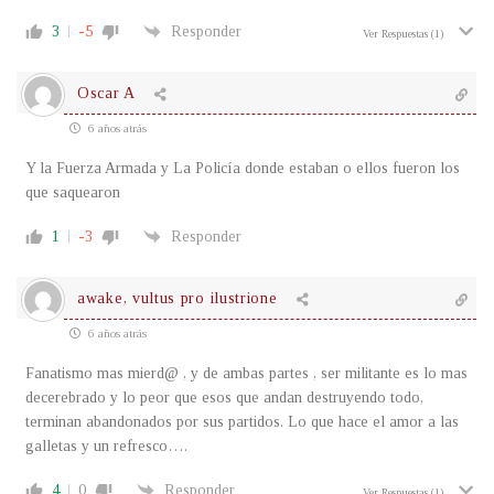
3
-5
Responder
Ver Respuestas
(1)
Oscar A
6 años atrás
Y la Fuerza Armada y La Policía donde estaban o ellos fueron los
que saquearon
1
-3
Responder
awake, vultus pro ilustrione
6 años atrás
Fanatismo mas mierd@ , y de ambas partes , ser militante es lo mas
decerebrado y lo peor que esos que andan destruyendo todo,
terminan abandonados por sus partidos. Lo que hace el amor a las
galletas y un refresco….
4
0
Responder
Ver Respuestas
(1)