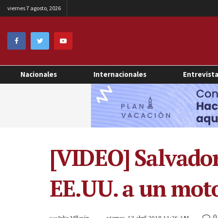
viernes 7 agosto, 2026
Nacionales
Internacionales
Entrevist
[VIDEO] Salvador
EE.UU. a un moto
0
por
Julio Villarán
viernes, 13 abril 2018 11:26 AM