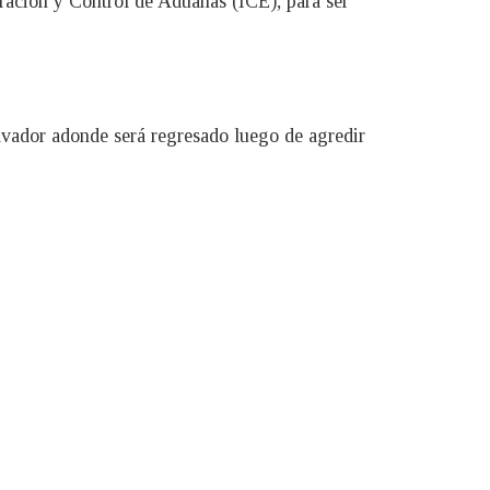
gración y Control de Aduanas (ICE), para ser
lvador adonde será regresado luego de agredir