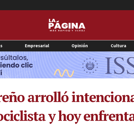
as
Empresarial
Opinión
Cultura
eño arrolló intencio
ciclista y hoy enfrent