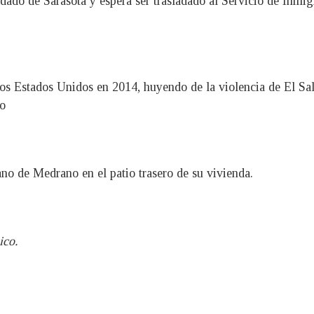
ndado de Sarasota y espera ser trasladado al Servicio de Inmi
os Estados Unidos en 2014, huyendo de la violencia de El Sa
co
no de Medrano en el patio trasero de su vivienda.
ico.