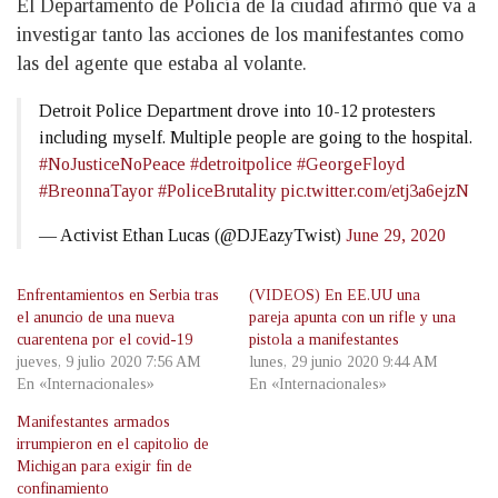
El Departamento de Policía de la ciudad afirmó que va a
investigar tanto las acciones de los manifestantes como
las del agente que estaba al volante.
Detroit Police Department drove into 10-12 protesters
including myself. Multiple people are going to the hospital.
#NoJusticeNoPeace
#detroitpolice
#GeorgeFloyd
#BreonnaTayor
#PoliceBrutality
pic.twitter.com/etj3a6ejzN
— Activist Ethan Lucas (@DJEazyTwist)
June 29, 2020
Enfrentamientos en Serbia tras
(VIDEOS) En EE.UU una
el anuncio de una nueva
pareja apunta con un rifle y una
cuarentena por el covid-19
pistola a manifestantes
jueves, 9 julio 2020 7:56 AM
lunes, 29 junio 2020 9:44 AM
En «Internacionales»
En «Internacionales»
Manifestantes armados
irrumpieron en el capitolio de
Michigan para exigir fin de
confinamiento